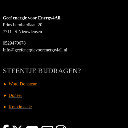
Geef energie voor Energy4All.
Prins bernhardlaan 20
7711 JS Nieuwleusen
0529470678
Info@geefenergievoorenergy4all.nl
STEENTJE BIJDRAGEN?
►
Word Donateur
►
Doneer
►
Kom in actie