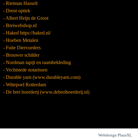
- Rietman Hasselt
- Drent optiek
- Albert Heijn de Groot
- Breiwebshop.nl
- Haked https://haked.nl/
- Hoeben Metalen
- Fuite Diervoeders
- Brouwer schilder
- Nordman tapijt en raambekleding
- Vechtstede notarissen
- Durable yarn (www.durableyarn.com)
- Wittepoel Rotterdam
- De brei boerderij (www.debreiboerderij.nl)
Webdesign PlazaXL