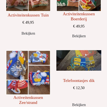
Activiteitenkussen
Activiteitenkussen Tuin
Boerderij
€ 49,95
€ 49,95
Bekijken
Bekijken
Telefoontasjes dik
€ 12,50
Activeitenkussen
Zee/strand
Bekijken