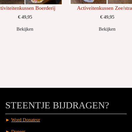
tiviteitenkussen Boerderij
Activeitenkussen Zee/str
€ 49,95
€ 49,95
Bekijken
Bekijken
STEENTJE BIJDRAGEN?
►
Word Donateur
►
Doneer