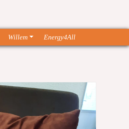
Willem
Energy4All