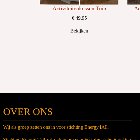
Activiteitenkussen Tuin
Ac
€ 49,95
Bekijken
OVER ONS
Wij als groep zetten ons in voor stichting Energy4All.
Stichting Energy4All zet zich in om energiestofwisselingsziekten