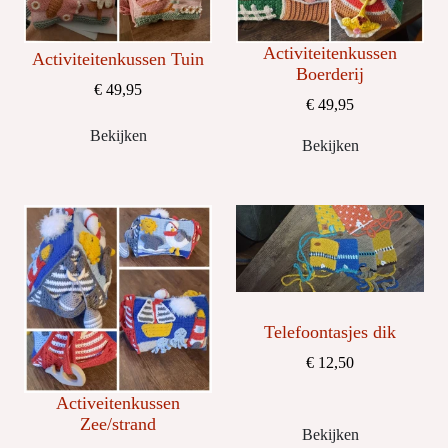
Activiteitenkussen
Activiteitenkussen Tuin
Boerderij
€ 49,95
€ 49,95
Bekijken
Bekijken
Telefoontasjes dik
€ 12,50
Activeitenkussen
Zee/strand
Bekijken