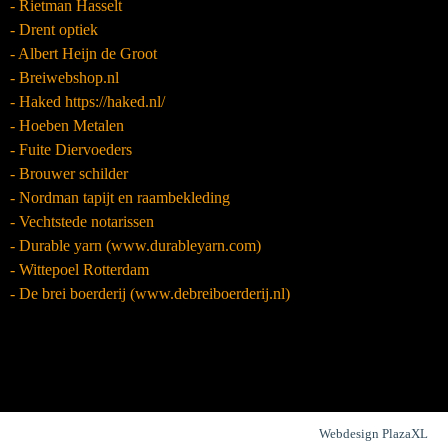
- Rietman Hasselt
- Drent optiek
- Albert Heijn de Groot
- Breiwebshop.nl
- Haked https://haked.nl/
- Hoeben Metalen
- Fuite Diervoeders
- Brouwer schilder
- Nordman tapijt en raambekleding
- Vechtstede notarissen
- Durable yarn (www.durableyarn.com)
- Wittepoel Rotterdam
- De brei boerderij (www.debreiboerderij.nl)
Webdesign PlazaXL