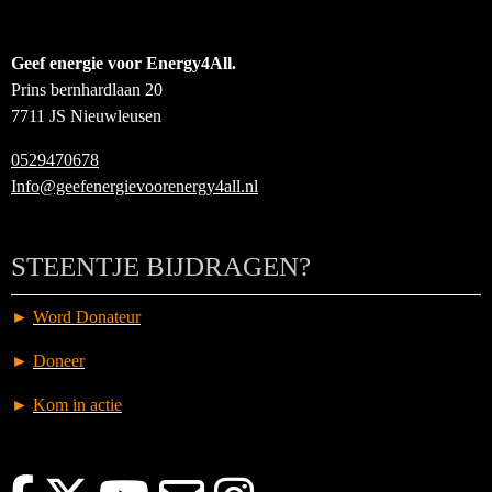
Geef energie voor Energy4All.
Prins bernhardlaan 20
7711 JS Nieuwleusen
0529470678
Info@geefenergievoorenergy4all.nl
STEENTJE BIJDRAGEN?
►
Word Donateur
►
Doneer
►
Kom in actie