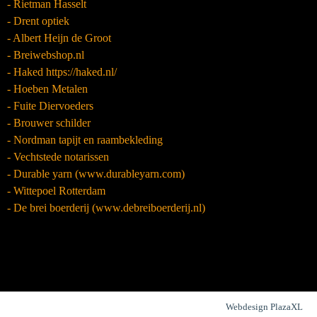
- Rietman Hasselt
- Drent optiek
- Albert Heijn de Groot
- Breiwebshop.nl
- Haked https://haked.nl/
- Hoeben Metalen
- Fuite Diervoeders
- Brouwer schilder
- Nordman tapijt en raambekleding
- Vechtstede notarissen
- Durable yarn (www.durableyarn.com)
- Wittepoel Rotterdam
- De brei boerderij (www.debreiboerderij.nl)
Webdesign PlazaXL