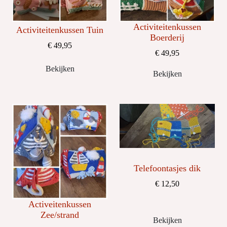
Activiteitenkussen
Activiteitenkussen Tuin
Boerderij
€ 49,95
€ 49,95
Bekijken
Bekijken
Telefoontasjes dik
€ 12,50
Activeitenkussen
Zee/strand
Bekijken