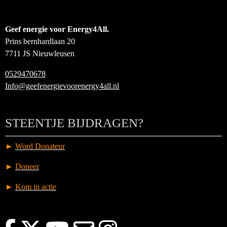
Geef energie voor Energy4All.
Prins bernhardlaan 20
7711 JS Nieuwleusen
0529470678
Info@geefenergievoorenergy4all.nl
STEENTJE BIJDRAGEN?
►
Word Donateur
►
Doneer
►
Kom in actie